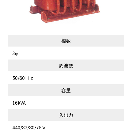
相数
3φ
周波数
50/60Ｈｚ
容量
16kVA
入出力
440/82/80/78Ｖ