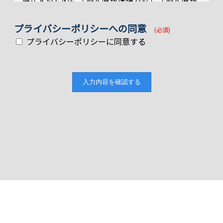
保護規定」を定め、業務実態に応じた個人情報保
護のための管理体制を確立すると共に、社内規定
プライバシーポリシーへの同意
(必須)
に従い適切かつ慎重に取り扱います。
プライバシーポリシーに同意する
2. 個人情報の取得・収集について
当社は、当社における個人情報の取得、利用、提
供等に関して諸規則を策定し、これに基づき個人
情報を適切に取り扱います。
3. すべての保有個人情報の利用について
当社が保有している個人情報は、個人情報保護法
その他関連する法規に従って、当社のサービスに
おいて、次のよ うな目的に利用します。・お問い
合せに対する回答のため、お問い合せ等を受付処
理した内容の記録・整理のため・お客様へのサー
ビス向上のため、お客様に有 用と思われるサービ
ス等のご紹介・情報提供のため・お客様個人を特
定できない統計情報からのサービスの利用を分析