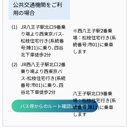
公共交通機関をご利
用の場合
(1)
JR八王子駅北口9番乗
※西八王子駅2番乗
り場より西東京バス-
場：松枝住宅行き(系
松枝住宅行き(系統番
統番号:市01)に乗車
号:陣11)に乗り､四谷
します
北下車徒歩2分
(2)
JR西八王子駅北口2番
乗り場より西東京バ
ス-松枝住宅行き(系統
番号:市01)に乗り､四
谷北下車徒歩2分
八王子駅北口9番乗
場：松枝住宅行き(系
バス停からのルート確認はこちら
統番号:陣11)に乗車
します